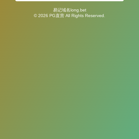
易记域名long.bet
© 2026 PG直营 All Rights Reserved.